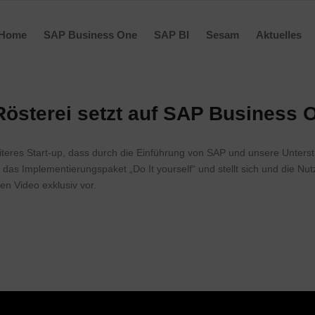
Home
SAP Business One
SAP BI
Sesam
Aktuelles
Rösterei setzt auf SAP Business 
iteres Start-up, dass durch die Einführung von SAP und unsere Unters
 das Implementierungspaket „Do It yourself“ und stellt sich und die 
en Video exklusiv vor.