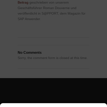
Beitrag
geschrieben von unserem
Geschäftsführer Roman Douverne und
veröffentlicht in S@PPORT, dem Magazin für
SAP Anwender.
No Comments
Sorry, the comment form is closed at this time.