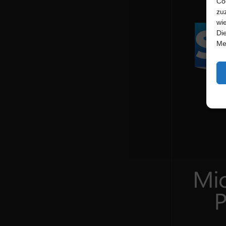
Co
zu
wi
Di
Me