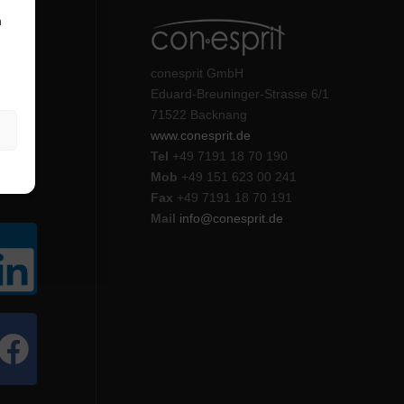
n
conesprit GmbH
Eduard-Breuninger-Strasse 6/1
71522 Backnang
www.conesprit.de
Tel
+49 7191 18 70 190
Mob
+49 151 623 00 241
Fax
+49 7191 18 70 191
Mail
info@conesprit.de